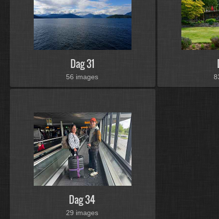
Dag 31
56 images
8
Dag 34
29 images