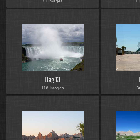
79 images
1
Dag 13
118 images
3